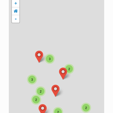
+
-
3
2
3
2
2
2
2