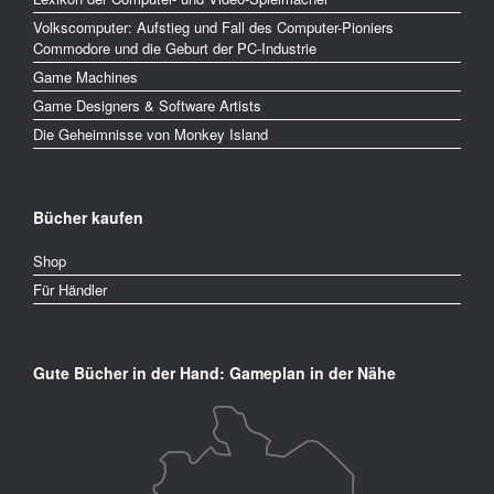
Schaumainkai 41
deutsches-
Volkscomputer: Aufstieg und Fall des Computer-Pioniers
60596 Frankfurt am Main
filminstitut.de/filmmuseum/
Commodore und die Geburt der PC-Industrie
Deutschland
info@deutsches-
Game Machines
filminstitut.de
Routenplaner
069 961220220
Game Designers & Software Artists
Die Geheimnisse von Monkey Island
GAMEWARE
Andechsstraße 85
www.gameware.at
Bücher kaufen
6020 Innsbruck
info@gameware.at
Österreich
0512 392626
Shop
Routenplaner
Für Händler
Kunsthaus im KunstKulturQuartier
Gute Bücher in der Hand: Gameplan in der Nähe
Königstraße 93
kunstkulturquartier.de
90402 Nürnberg
Deutschland
kunsthaus@stadt.nuernberg
.de
Routenplaner
0911 23114678