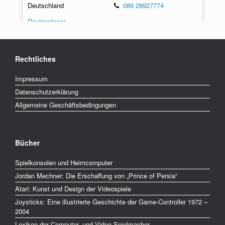
Deutschland
089 28927774
Routenplaner
Buchhandlung Walther König GmbH & Co. KG
Rechtliches
Steintorplatz 1
www.mkg-
20099 Hamburg
hamburg.de/de/ausstellunge
Impressum
Deutschland
n/aktuell/game-masters.html
Datenschutzerklärung
Routenplaner
Allgemeine Geschäftsbedingungen
Computerspielemuseum
Bücher
Karl-Marx-Allee 93a
10243 Berlin
www.computerspielemuseu
Spielkonsolen und Heimcomputer
Deutschland
m.de
Jordan Mechner: Die Erschaffung von „Prince of Persia“
030 60988577
Routenplaner
Atari: Kunst und Design der Videospiele
Joysticks: Eine illustrierte Geschichte der Game-Controller 1972 –
2004
Deutsches Filmmuseum
Lexikon der Computer- und Video-Spielmacher